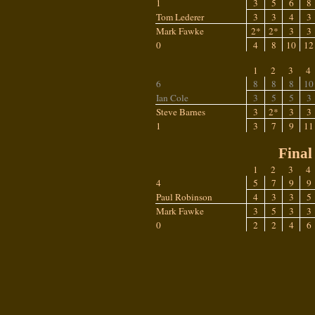
1
3
5
6
8
Tom Lederer
3
3
4
3
Mark Fawke
2*
2*
3
3
0
4
8
10
12
1
2
3
4
6
8
8
8
10
Ian Cole
3
5
5
3
Steve Barnes
3
2*
3
3
1
3
7
9
11
Final
1
2
3
4
4
5
7
9
9
Paul Robinson
4
3
3
5
Mark Fawke
3
5
3
3
0
2
2
4
6